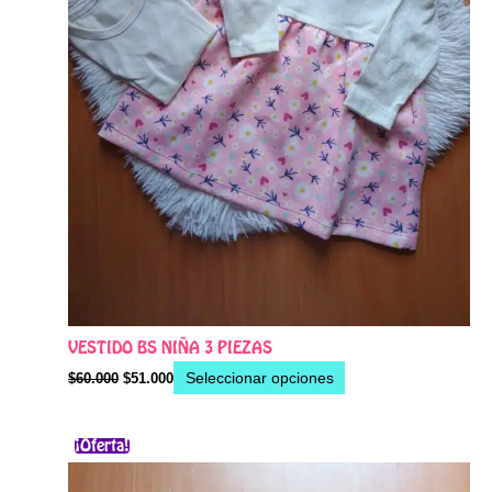
en
la
página
de
producto
VESTIDO BS NIÑA 3 PIEZAS
Seleccionar opciones
$
60.000
$
51.000
El
El
Este
¡Oferta!
precio
precio
producto
original
actual
era:
es:
tiene