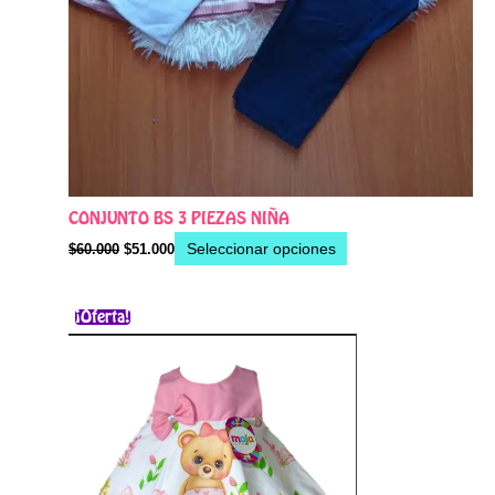
CONJUNTO BS 3 PIEZAS NIÑA
Seleccionar opciones
$
60.000
$
51.000
El
El
Este
¡Oferta!
precio
precio
producto
original
actual
era:
es:
tiene
$59.000.
$40.500.
múltiples
variantes.
Las
opciones
se