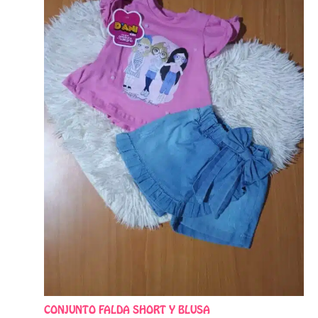
variantes.
Las
opciones
se
pueden
elegir
en
la
página
de
producto
CONJUNTO FALDA SHORT Y BLUSA