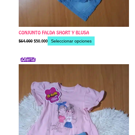
CONJUNTO FALDA SHORT Y BLUSA
Seleccionar opciones
$
64.000
$
50.000
El
El
Este
¡Oferta!
precio
precio
producto
original
actual
era:
es:
tiene
$64.000.
$50.000.
múltiples
variantes.
Las
opciones
se
pueden
elegir
en
la