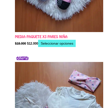
MEDIA PAQUETE X3 PARES NIÑA
Seleccionar opciones
$
18.000
$
12.000
El
El
Este
¡Oferta!
precio
precio
producto
original
actual
era:
es:
tiene
$60.000.
$51.000.
múltiples
variantes.
Las
opciones
se
pueden
elegir