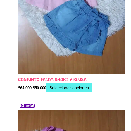
página
de
producto
CONJUNTO FALDA SHORT Y BLUSA
Seleccionar opciones
$
64.000
$
50.000
El
El
Este
¡Oferta!
precio
precio
producto
original
actual
era:
es:
tiene
$64.000.
$50.000.
múltiples