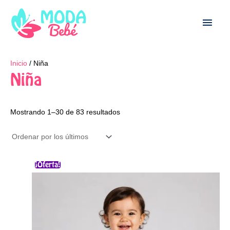
Ir
Men
al
contenido
princ
Ordenado
Inicio
/ Niña
por
los
Niña
últimos
Mostrando 1–30 de 83 resultados
El
El
Este
¡Oferta!
precio
precio
producto
original
actual
era:
es:
tiene
$56.000.
$45.000.
múltiples
variantes.
Las