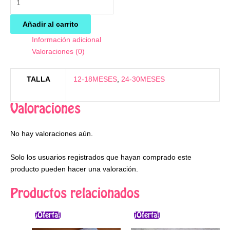
Añadir al carrito
Información adicional
Valoraciones (0)
TALLA
12-18MESES
,
24-30MESES
Valoraciones
No hay valoraciones aún.
Solo los usuarios registrados que hayan comprado este
producto pueden hacer una valoración.
Productos relacionados
El
El
El
El
Este
Este
precio
precio
precio
precio
¡Oferta!
¡Oferta!
producto
produ
original
actual
original
actual