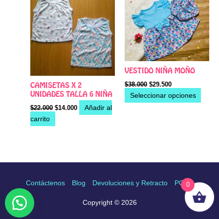
varian
Las
opcio
se
pued
elegir
VESTIDO NIÑA MOÑO
en
$
38.000
$
29.500
CAMISETAS X 2
la
UNIDADES TALLA 6 NIÑA
Seleccionar opciones
págin
Añadir al
$
22.000
$
14.000
de
carrito
produ
Contáctenos
Blog
Devoluciones y Retracto
PQRS
0
Copyright © 2026