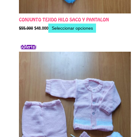
CONJUNTO TEJIDO HILO SACO Y PANTALON
Seleccionar opciones
$
55.000
$
48.000
El
El
Este
¡Oferta!
precio
precio
producto
original
actual
era:
es:
tiene
$60.000.
$50.000.
múltiples
variantes.
Las
opciones
se
pueden
elegir
en
la
página
de