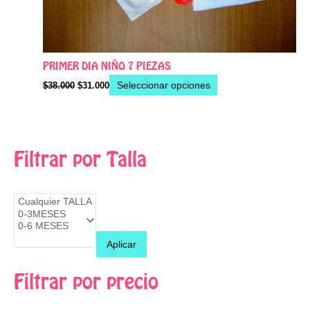
PRIMER DIA NIÑO 7 PIEZAS
Seleccionar opciones
$
38.000
$
31.000
P
P
Filtrar por Talla
r
r
e
e
c
c
i
i
Aplicar
o
o
m
m
Filtrar por precio
í
á