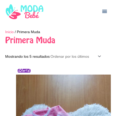
Ir
Men
al
contenido
princ
Ordenado
Inicio
/ Primera Muda
por
los
Primera Muda
últimos
Mostrando los 5 resultados
El
El
Este
¡Oferta!
precio
precio
producto
original
actual
era:
es:
tiene
$58.000.
$38.000.
múltiples
variantes.
Las
opciones
se