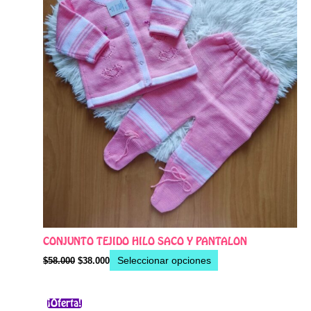
pueden
elegir
en
la
página
de
producto
CONJUNTO TEJIDO HILO SACO Y PANTALON
Seleccionar opciones
$
58.000
$
38.000
El
El
Este
¡Oferta!
precio
precio