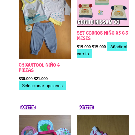
variantes.
Las
opciones
se
pueden
SET GORROS NIÑA X3 0-3
MESES
elegir
Añadir al
en
$
19.000
$
15.000
carrito
la
página
CHIQUITOOL NIÑO 4
de
PIEZAS
producto
$
30.000
$
21.000
Seleccionar opciones
El
El
El
El
Este
precio
precio
precio
precio
¡Oferta!
¡Oferta!
produ
original
actual
original
actual
era:
es:
era:
es:
tiene
$33.000.
$20.000.
$20.000.
$15.000.
múltip
varian