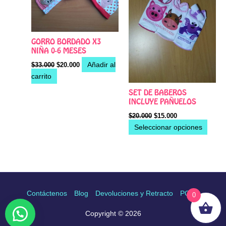
Las
opcio
se
pued
GORRO BORDADO X3
elegir
NIÑA 0-6 MESES
en
Añadir al
$
33.000
$
20.000
la
carrito
págin
SET DE BABEROS
de
INCLUYE PAÑUELOS
produ
$
20.000
$
15.000
Seleccionar opciones
Contáctenos
Blog
Devoluciones y Retracto
PQRS
0
Copyright © 2026