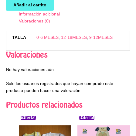
Añadir al carrito
Información adicional
Valoraciones (0)
TALLA
0-6 MESES
,
12-18MESES
,
9-12MESES
Valoraciones
No hay valoraciones aún.
Solo los usuarios registrados que hayan comprado este
producto pueden hacer una valoración.
Productos relacionados
El
El
El
El
Este
precio
precio
precio
precio
¡Oferta!
¡Oferta!
producto
original
actual
original
actual
era:
es:
tiene
era:
es:
$30.000.
$21.000.
$19.000.
$15.000.
múltiples