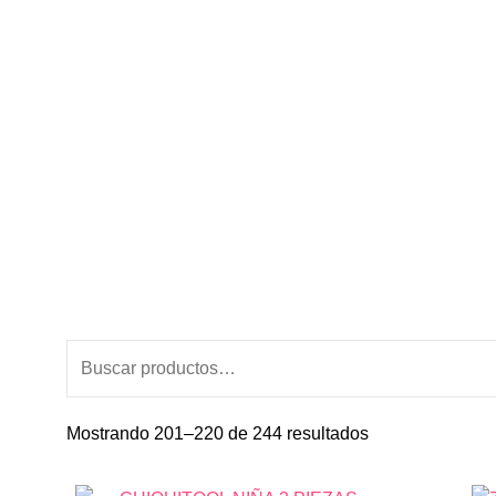
Buscar
por:
Ordenado
Mostrando 201–220 de 244 resultados
por
El
El
Este
los