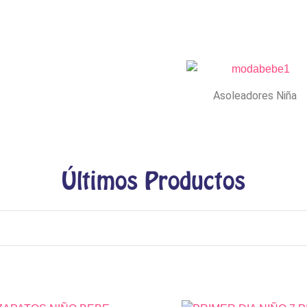
Asoleadores Niña
Últimos Productos
El
El
El
El
Este
Est