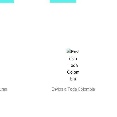
iones
ducto
eden
gir
ina
ducto
uras
Envios a Toda Colombia