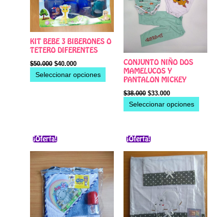
Las
Las
opciones
opcio
se
se
pueden
pued
KIT BEBE 3 BIBERONES O
elegir
elegir
TETERO DIFERENTES
en
en
CONJUNTO NIÑO DOS
$
50.000
$
40.000
MAMELUCOS Y
la
la
Seleccionar opciones
PANTALON MICKEY
página
págin
$
38.000
$
33.000
de
de
Seleccionar opciones
producto
produ
El
El
Este
Este
precio
precio
¡Oferta!
¡Oferta!
producto
producto
original
actual
era:
es:
tiene
tiene
$30.000.
$23.000.
múltiples
múltiples
variantes.
variantes.
Las
Las
opciones
opciones
se
se