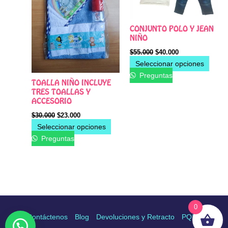
opciones
opcio
se
se
pueden
pued
CONJUNTO POLO Y JEAN
NIÑO
elegir
elegir
en
en
$
55.000
$
40.000
Seleccionar opciones
la
la
Preguntas
página
págin
TOALLA NIÑO INCLUYE
de
de
TRES TOALLAS Y
producto
produ
ACCESORIO
$
30.000
$
23.000
Seleccionar opciones
Preguntas
0
Contáctenos
Blog
Devoluciones y Retracto
PQRS