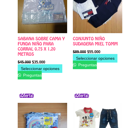
se
se
pueden
pued
elegir
elegir
en
en
la
la
página
págin
SABANA SOBRE CAMA Y
CONJUNTO NIÑO
de
de
FUNDA NIÑO PARA
SUDADERA MIEL TOMM
producto
produ
CORRAL 0.75 X 1,20
$
89.000
$
55.000
METROS
Seleccionar opciones
$
45.000
$
35.000
Preguntas
Seleccionar opciones
Preguntas
El
El
El
El
Este
Este
precio
precio
precio
precio
¡Oferta!
¡Oferta!
producto
produ
original
actual
original
actual
era:
es:
tiene
era:
es:
tiene
$30.000.
$23.000.
$55.000.
$40.000.
múltiples
múltip
variantes.
varian
Las
Las