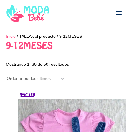
Ir
Men
al
contenido
princ
Ordenado
Inicio
/ TALLA del producto / 9-12MESES
por
los
9-12MESES
últimos
Mostrando 1–30 de 50 resultados
El
El
Este
¡Oferta!
precio
precio
producto
original
actual
era:
es:
tiene
$67.000.
$49.000.
múltiples
variantes.
Las