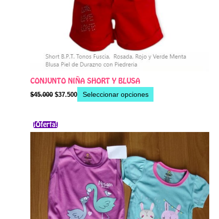
de
producto
CONJUNTO NIÑA SHORT Y BLUSA
Seleccionar opciones
$
45.000
$
37.500
El
El
Este
¡Oferta!
precio
precio
producto
original
actual
era:
es:
tiene
$46.000.
$40.000.
múltiples
variantes.
Las
opciones
se
pueden