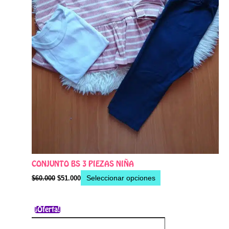
en
la
página
de
producto
CONJUNTO BS 3 PIEZAS NIÑA
Seleccionar opciones
$
60.000
$
51.000
El
El
Este
¡Oferta!
precio
precio
producto
original
actual