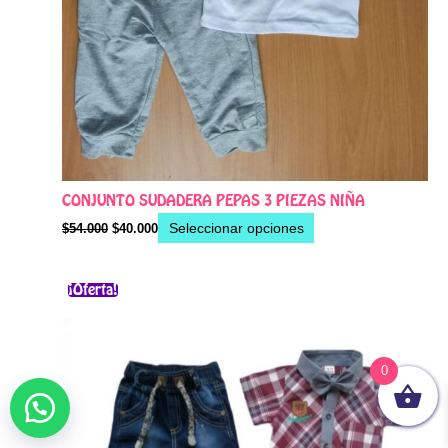
CONJUNTO SUDADERA PEPAS 3 PIEZAS NIÑA
Seleccionar opciones
$
54.000
$
40.000
El
El
Este
¡Oferta!
precio
precio
producto
original
actual
era:
es:
tiene
$60.000.
$45.000.
múltiples
0
variantes.
Las
opciones
se