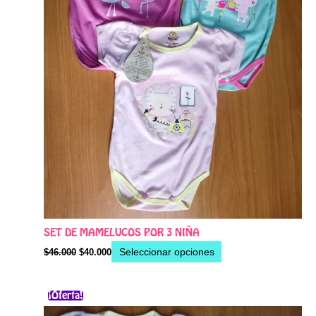
elegir
en
la
página
de
producto
SET DE MAMELUCOS POR 3 NIÑA
Seleccionar opciones
$
46.000
$
40.000
El
El
Este
¡Oferta!
precio
precio
producto
original
actual