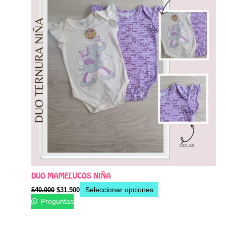
$40.000.
$31.500.
múltiples
variantes.
Las
opciones
se
pueden
elegir
en
la
página
de
producto
DUO MAMELUCOS NIÑA
Seleccionar opciones
$
40.000
$
31.500
Preguntas