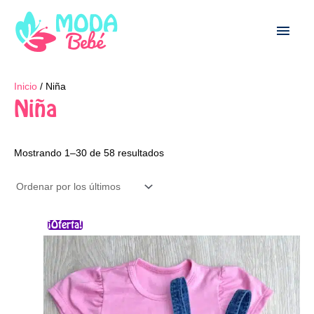
Ir
Men
al
contenido
princ
Ordenado
Inicio
/ Niña
por
los
Niña
últimos
Mostrando 1–30 de 58 resultados
El
El
Este
¡Oferta!
precio
precio
producto
original
actual
era:
es:
tiene
$67.000.
$49.000.
múltiples
variantes.
Las