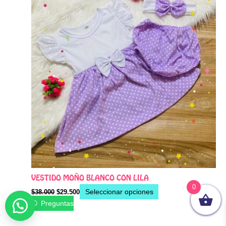
Las
opciones
se
pueden
elegir
en
la
página
de
producto
VESTIDO MOÑO BLANCO CON LILA
0
Seleccionar opciones
$
38.000
$
29.500
Preguntas