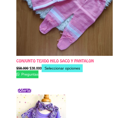
de
producto
CONJUNTO TEJIDO HILO SACO Y PANTALON
Seleccionar opciones
$
58.000
$
38.000
Preguntas
El
El
Este
¡Oferta!
precio
precio
producto
original
actual
era:
es:
tiene
$40.000.
$29.500.
múltiples
variantes.