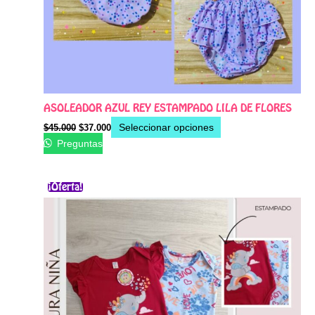
la
página
de
producto
ASOLEADOR AZUL REY ESTAMPADO LILA DE FLORES
Seleccionar opciones
$
45.000
$
37.000
Preguntas
El
El
Este
¡Oferta!
precio
precio
producto
original
actual
era:
es:
tiene
$40.000.
$31.500.
múltiples
variantes.
Las
opciones
se
pueden