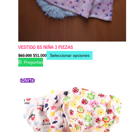
VESTIDO BS NIÑA 3 PIEZAS
Seleccionar opciones
$
60.000
$
51.000
Preguntas
El
El
Este
¡Oferta!
precio
precio
producto
original
actual
era:
es:
tiene
$55.000.
$40.000.
múltiples
variantes.
Las
opciones
se