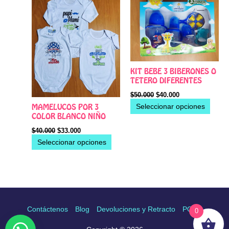
$40.000.
$33.000.
$50.000.
$40.000.
múltiples
múltip
variantes.
varian
Las
Las
opciones
opcio
se
se
pueden
pued
KIT BEBE 3 BIBERONES O
elegir
elegir
TETERO DIFERENTES
en
en
$
50.000
$
40.000
la
la
Seleccionar opciones
MAMELUCOS POR 3
página
págin
COLOR BLANCO NIÑO
de
de
$
40.000
$
33.000
producto
produ
Seleccionar opciones
Contáctenos
Blog
Devoluciones y Retracto
PQRS
0