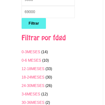
i
i
m
m
o
o
Filtrar
Filtrar por fdgd
0-3MESES
(14)
0-6 MESES
(10)
12-18MESES
(33)
18-24MESES
(30)
24-30MESES
(26)
3-6MESES
(12)
30-36MESES
(2)