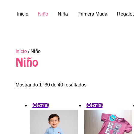
Inicio
Niño
Niña
Primera Muda
Regalo
Ordenado
Inicio
/ Niño
por
Niño
los
últimos
Mostrando 1–30 de 40 resultados
El
El
El
El
Este
Este
¡Oferta!
¡Oferta!
precio
precio
precio
precio
producto
producto
original
actual
original
actual
era:
es:
era:
es:
tiene
tiene
$75.000.
$57.000.
$55.000.
$45.500.
múltiples
múltiples