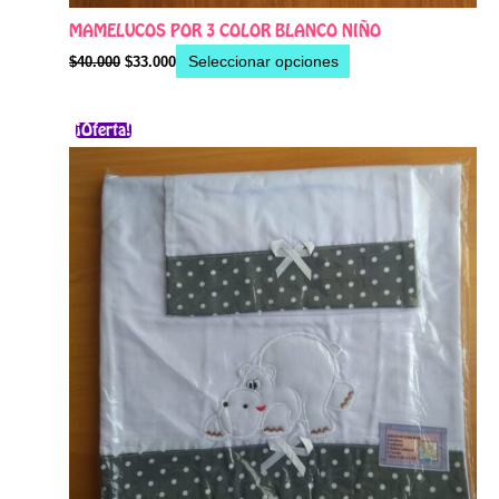
MAMELUCOS POR 3 COLOR BLANCO NIÑO
Seleccionar opciones
$
40.000
$
33.000
Este
¡Oferta!
producto
tiene
múltiples
variantes.
Las
opciones
se
pueden
elegir
en
la
página
de
producto