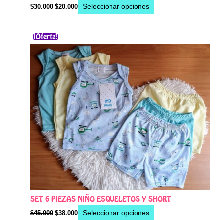
Seleccionar opciones
$
30.000
$
20.000
El
El
Este
¡Oferta!
precio
precio
producto
original
actual
era:
es:
tiene
$45.000.
$38.000.
múltiples
variantes.
Las
opciones
se
pueden
elegir
en
la
página
de
producto
SET 6 PIEZAS NIÑO ESQUELETOS Y SHORT
Seleccionar opciones
$
45.000
$
38.000