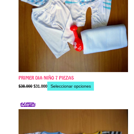
página
de
producto
PRIMER DIA NIÑO 7 PIEZAS
Seleccionar opciones
$
38.000
$
31.000
El
El
Este
¡Oferta!
precio
precio
producto
original
actual
era:
es:
tiene
$55.000.
$50.000.
múltiples
variantes.