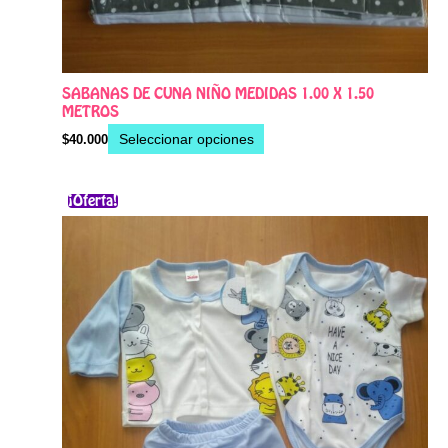
SABANAS DE CUNA NIÑO MEDIDAS 1.00 X 1.50
METROS
Seleccionar opciones
$
40.000
El
El
Este
¡Oferta!
precio
precio
producto
original
actual
era:
es:
tiene
$33.000.
$21.000.
múltiples
variantes.
Las
opciones
se
pueden
elegir
en