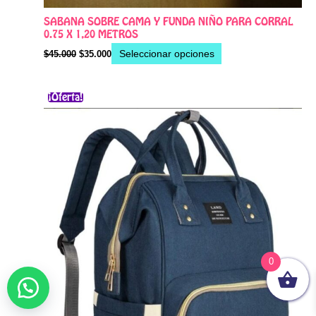
SABANA SOBRE CAMA Y FUNDA NIÑO PARA CORRAL
0.75 X 1,20 METROS
Seleccionar opciones
$
45.000
$
35.000
El
El
Este
¡Oferta!
precio
precio
producto
original
actual
era:
es:
tiene
$80.000.
$73.000.
múltiples
variantes.
Las
opciones
se
pueden
elegir
en
0
la
página
de