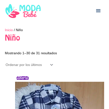
Ir
Men
al
contenido
princ
Ordenado
Inicio
/ Niño
por
los
Niño
últimos
Mostrando 1–30 de 31 resultados
El
El
Este
¡Oferta!
precio
precio
producto
original
actual
era:
es:
tiene
$72.000.
$61.000.
múltiples
variantes.
Las