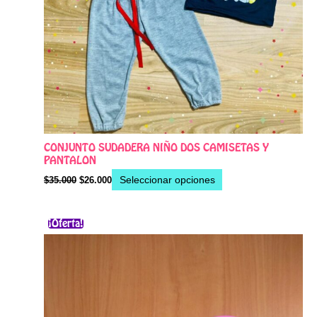
en
la
página
de
producto
CONJUNTO SUDADERA NIÑO DOS CAMISETAS Y
PANTALON
Seleccionar opciones
$
35.000
$
26.000
El
El
¡Oferta!
precio
precio
original
actual
era:
es:
$10.000.
$8.000.