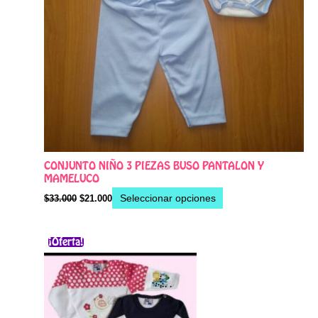
la
página
de
producto
CONJUNTO NIÑO 3 PIEZAS BUSO PANTALON Y
MAMELUCO
Seleccionar opciones
$
33.000
$
21.000
El
El
Este
¡Oferta!
precio
precio
producto
original
actual
era:
es:
tiene
$38.000.
$28.000.
múltiples
variantes.